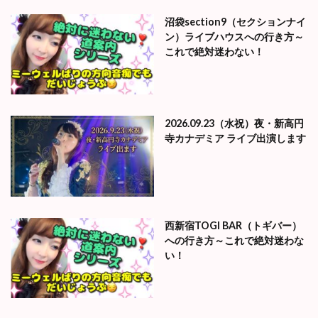
沼袋section9（セクションナイ
ン）ライブハウスへの行き方～
これで絶対迷わない！
2026.09.23（水祝）夜・新高円
寺カナデミア ライブ出演します
西新宿TOGI BAR（トギバー）
への行き方～これで絶対迷わな
い！