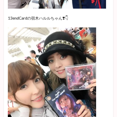
13endCardの宿木ハルルちゃん❣️👇