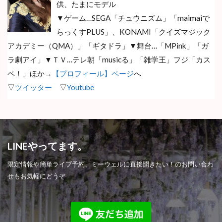
供、たまにモデル
▼ゲーム…SEGA「チュウニズム」「maimaiで
らっくすPLUS」、KONAMI「クイズマジック
アカデミー（QMA）」「ギタドラ」▼舞台…
「MPink」「ガ
ラ劇アイ」▼ＴＶ…テレ朝「musicる」「雑学王」フジ「カス
ペ！」ほか→
【プロフィール】ページ
へ
▽
ツイッター
▽
Youtube
LINEやってます。
限定情報や簡単ライブ予約、ミーウェルに直接聞きたい！のお問い合わ
せもお気軽にどうぞ