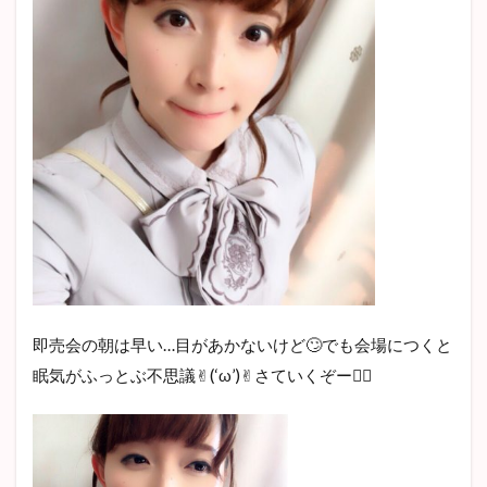
即売会の朝は早い…目があかないけど🙄でも会場につくと
眠気がふっとぶ不思議✌︎(‘ω’)✌︎さていくぞー🏃‍♀️