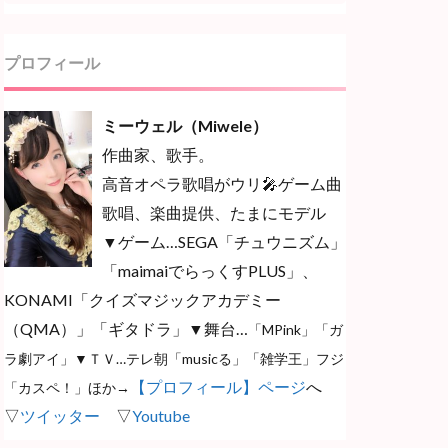
プロフィール
ミーウェル（Miwele）
作曲家、歌手。
高音オペラ歌唱がウリ🎤ゲーム曲
歌唱、楽曲提供、たまにモデル
▼ゲーム…SEGA「チュウニズム」
「maimaiでらっくすPLUS」、
KONAMI「クイズマジックアカデミー
（QMA）」「ギタドラ」▼舞台…
「MPink」「ガ
ラ劇アイ」▼ＴＶ…テレ朝「musicる」「雑学王」フジ
【プロフィール】ページ
へ
「カスペ！」ほか→
▽
ツイッター
▽
Youtube