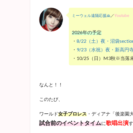
ミーウェル遠隔応援🙏
／
Youtube
2026年の予定
・
8/22（土）夜・沼袋sectio
・
9/23（水祝）夜・新高円
・10/25（日）M3秋※当落
なんと！！
このたび、
ワールド
女子プロレス
・ディアナ「後楽園
試合前のイベントタイム
歌唱出演
に