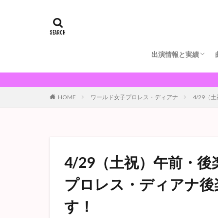
出演情報と実績
8/22（土）沼袋sec
9/23（水祝）夜・
❤Youtube強化中
HOME
ワールド女子プロレス・ディアナ
4/29
4/29（土祝）午前・
プロレス・ディアナ後
す！