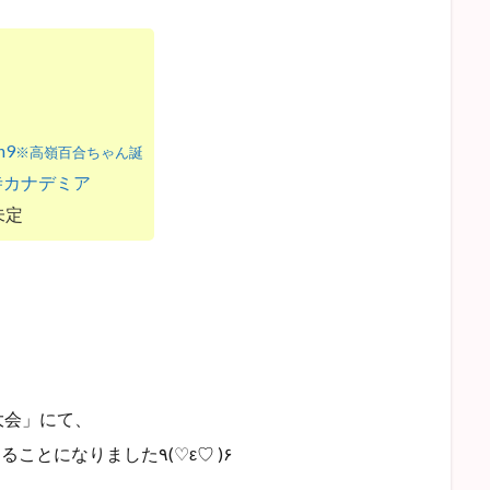
n9
※高嶺百合ちゃん誕
寺カナデミア
未定
大会」にて、
することになりました٩(♡ε♡ )۶