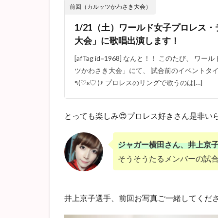
前回（カルッツかわさき大会）
1/21（土）ワールド女子プロレス
大会」に歌唱出演します！
[afTag id=1968] なんと！！ このたび、
ツかわさき大会」にて、 試合前のイベントタ
٩(♡ε♡ )۶ プロレスのリングで歌うのは[…]
とっても楽しみ😍プロレス好きさん是非いら
ジャガー横田さん、井上京
そうそうたるメンバーの試合❤(
井上京子選手、前回お写真ご一緒してくださ