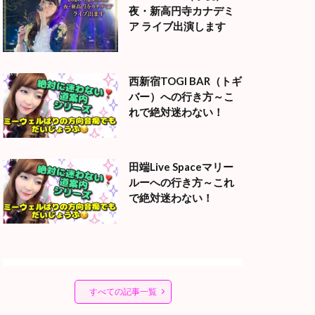
夜・新高円寺カナデミ
ア ライブ出演します
西新宿TOGI BAR（トギ
バー）への行き方～こ
れで絶対迷わない！
田端Live Spaceマリー
ルーへの行き方～これ
で絶対迷わない！
すべての記事一覧