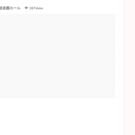
後楽園ホール
187view