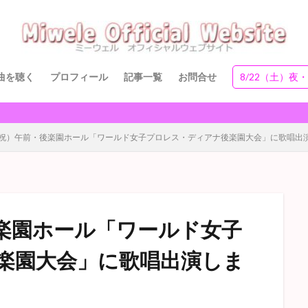
曲を聴く
プロフィール
記事一覧
お問合せ
8/22（土）夜
tion9※百合ちゃん誕
新高円寺カナデミア
❤ムービーみてね
（土祝）午前・後楽園ホール「ワールド女子プロレス・ディアナ後楽園大会」に歌唱出
後楽園ホール「ワールド女子
楽園大会」に歌唱出演しま