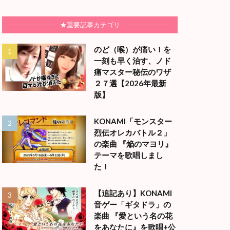
★重要記事カテゴリ
のど（喉）が痛い！を
一刻も早く治す、ノド
痛マスター秘伝のワザ
２７選【2026年最新
版】
KONAMI「モンスター
烈伝オレカバトル２」
の楽曲 『焔のマヨリ』
テーマを歌唱しまし
た！
【追記あり】KONAMI
音ゲー「ギタドラ」の
楽曲 『愛という名の花
をあなたに』を歌唱+公