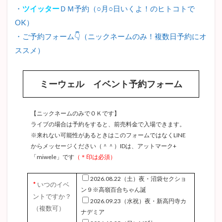
・
ツイッター
ＤＭ予約（○月○日いくよ！のヒトコトで
OK）
・ご予約フォーム👇（ニックネームのみ！複数日予約にオ
ススメ）
ミーウェル イベント予約フォーム
【ニックネームのみでＯＫです】
ライブの場合は予約をすると、前売料金で入場できます。
※来れない可能性があるときはこのフォームではなくLINE
からメッセージください（＾＾）IDは、アットマーク+
「miwele」です
（＊印は必須）
2026.08.22（土）夜・沼袋セクショ
*
いつのイベ
ン９※高嶺百合ちゃん誕
ントですか？
2026.09.23（水祝）夜・新高円寺カ
（複数可）
ナデミア