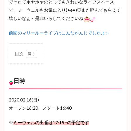
できたてホヤホヤのとってもきれいなライブスペース
で、ミーウェルもお気に入り(•ө•)♡また呼んでもらえて
嬉しいなぁ～是非いらしてくださいね
前回のマリールーライブはこんなかんじでしたよ✨
目次
0.1
日時
日時
0.2
場所
0.3
2020.02.16(日)
出演
オープン16:20、スタート16:40
1
お差
※
ミーウェルの出番は17:15~の予定です
し入
れに