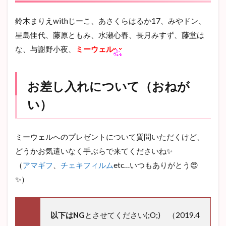
鈴木まりえwithじーこ、あさくらはるか17、みやドン、
星島佳代、藤原ともみ、水瀬心春、長月みすず、藤堂は
な、与謝野小夜、
ミーウェル
お差し入れについて（おねが
い）
ミーウェルへのプレゼントについて質問いただくけど、
どうかお気遣いなく手ぶらで来てくださいね✨
（
アマギフ
、
チェキフィルム
etc…いつもありがとう😍
✨）
以下はNG
とさせてください(;O;) （2019.4