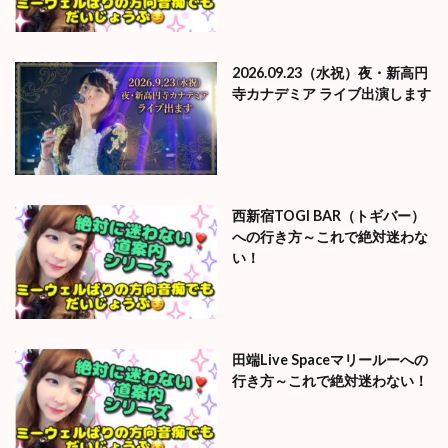
2026.09.23（水祝）夜・新高円
寺カナデミア ライブ出演します
西新宿TOGI BAR（トギバー）
への行き方～これで絶対迷わな
い！
田端Live Spaceマリールーへの
行き方～これで絶対迷わない！