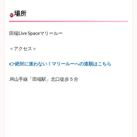
つい
て
場所
（お
ねが
い）
田端Live Spaceマリールー
1.1
チケ
＜アクセス＞
ット
2
👉絶対に迷わない！マリールーへの道順はこちら
イ
ベ
JR山手線「田端駅」北口徒歩５分
ン
ト
予
約