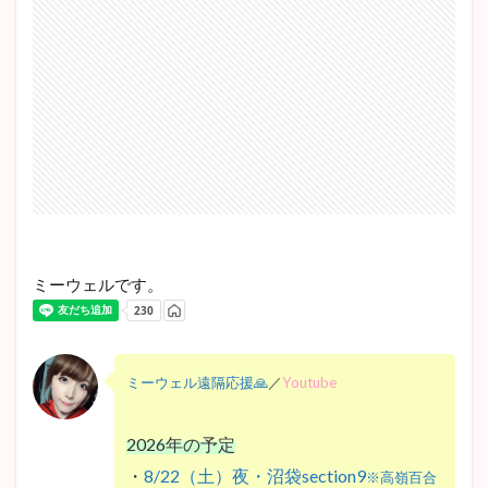
ミーウェルです。
ミーウェル遠隔応援🙏
／
Youtube
2026年の予定
・
8/22（土）夜・沼袋section9
※高嶺百合