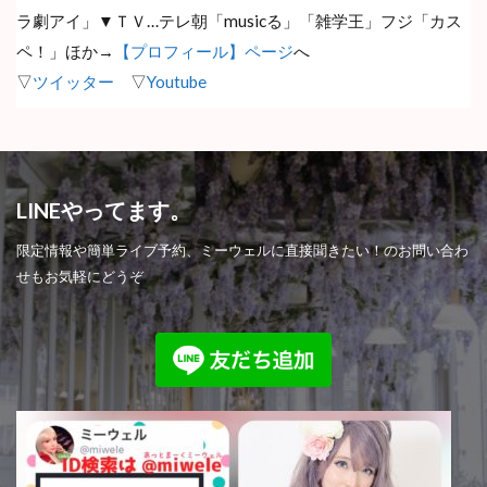
ラ劇アイ」▼ＴＶ…テレ朝「musicる」「雑学王」フジ「カス
ペ！」ほか→
【プロフィール】ページ
へ
▽
ツイッター
▽
Youtube
LINEやってます。
限定情報や簡単ライブ予約、ミーウェルに直接聞きたい！のお問い合わ
せもお気軽にどうぞ