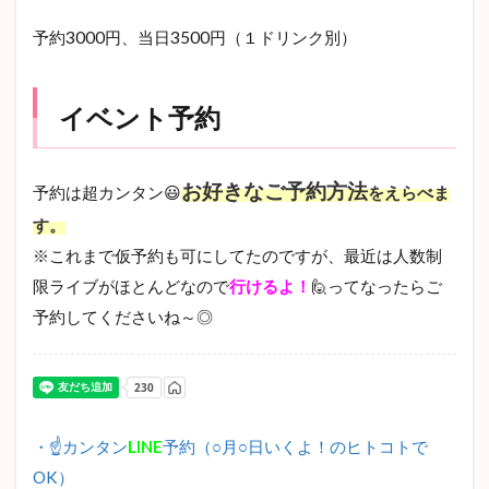
予約3000円、当日3500円（１ドリンク別）
イベント予約
お好きなご予約方法
予約は超カンタン😃
をえらべま
す
。
※これまで仮予約も可にしてたのですが、最近は人数制
限ライブがほとんどなので
行けるよ！
🙋ってなったらご
予約してくださいね～◎
・☝カンタン
LINE
予約（○月○日いくよ！のヒトコトで
OK）