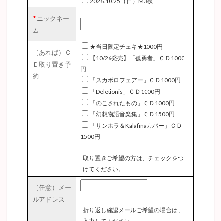
2026.10.25（日）M3秋
*
ニックネー
ム
★当日限定チェキ★1000円
（あれば）Ｃ
【10/26発売】「孤勇者」ＣＤ1000
Ｄ取り置き予
円
約
「スカボロフェアー」ＣＤ1000円
「Deletionis」ＣＤ1000円
「のこされたもの」ＣＤ1000円
「幻想物語音楽集」ＣＤ1500円
「サンホラ＆Kalafinaカバー」ＣＤ
1500円
取り置きご希望の方は、チェックをつ
けてください。
（任意）メー
ルアドレス
折り返し確認メールご希望の場合は、
入力してください。