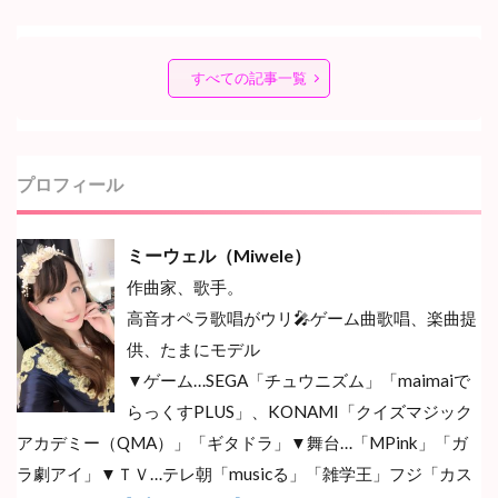
すべての記事一覧
プロフィール
ミーウェル（Miwele）
作曲家、歌手。
高音オペラ歌唱がウリ🎤ゲーム曲歌唱、楽曲提
供、たまにモデル
▼ゲーム…SEGA「チュウニズム」「maimaiで
らっくすPLUS」、KONAMI「クイズマジック
アカデミー（QMA）」「ギタドラ」▼舞台…
「MPink」「ガ
ラ劇アイ」▼ＴＶ…テレ朝「musicる」「雑学王」フジ「カス