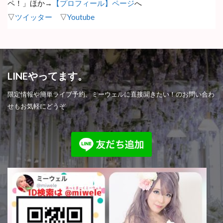
ペ！」ほか→
【プロフィール】ページ
へ
▽
ツイッター
▽
Youtube
LINEやってます。
限定情報や簡単ライブ予約、ミーウェルに直接聞きたい！のお問い合わ
せもお気軽にどうぞ