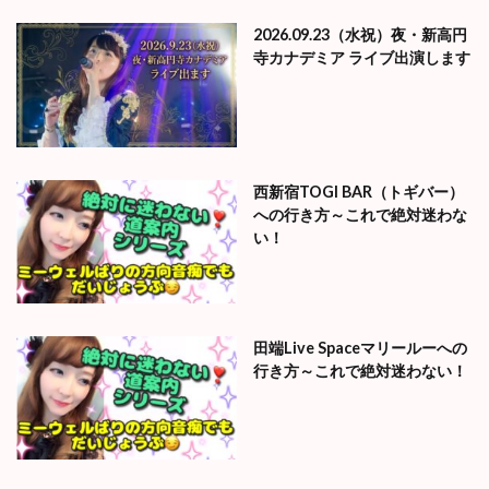
2026.09.23（水祝）夜・新高円
寺カナデミア ライブ出演します
西新宿TOGI BAR（トギバー）
への行き方～これで絶対迷わな
い！
田端Live Spaceマリールーへの
行き方～これで絶対迷わない！